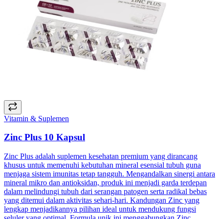
Vitamin & Suplemen
Zinc Plus 10 Kapsul
Zinc Plus adalah suplemen kesehatan premium yang dirancang
khusus untuk memenuhi kebutuhan mineral esensial tubuh guna
menjaga sistem imunitas tetap tangguh. Mengandalkan sinergi antara
mineral mikro dan antioksidan, produk ini menjadi garda terdepan
dalam melindungi tubuh dari serangan patogen serta radikal bebas
yang ditemui dalam aktivitas sehari-hari. Kandungan Zinc yang
lengkap menjadikannya pilihan ideal untuk mendukung fungsi
seluler yang optimal. Formula unik ini menggabungkan Zinc