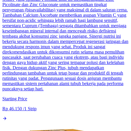
Picolinate dan Zinc Gluconate untuk memastikan tingkat
penyerapan (bioavailabilitas) yang maksimal di dalam saluran cerna.
Tambahan Calcium Ascorbate memberikan asupan Vitamin C yang
bersifat non-acidic sehingga lebih ramah bagi lambung sensitif,
sementara Cuprum (Tembaga) sengaja ditambahkan untuk menjaga
keseimbangan mineral internal dan mencegah risiko defisiensi
tembaga akibat konsumsi zinc jangka panjang. Sinergi nutrisi ini
bekerja secara harmonis dalam mempercepat regenerasi jaringan dan
mendukung respons imun yang sehat. Produk ini sangat
direkomendasikan untuk dikonsumsi rutin selama masa pemulihan
pascasakit, saat perubahan cuaca yang ekstrem, atau bagi individu
dengan gaya hidup aktif yang sering terpapar polusi dan kelelahan
fisik. Dengan dukungan Zinc Plus, tubuh mendapatkan
perlindungan tambahan untuk tetap bugar dan produktif di tengah
rutinitas yang padat. Penggunaan sesuai dosis anjuran membantu
memastikan sistem pertahanan alami tubuh bekerja pada performa
puncaknya setiap hari.
Starting Price
Rp 46.150
/
1 Strip