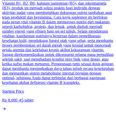
Vitamin B1, B2, B6, kalsium pantotenat (B5), dan nikotinamida
(B3), produk ini menjadi solusi praktis bagi individu dengan
aktivitas padat yang membutuhkan dukungan nutrisi tambahan agar
tetap produktif dan berstamina. Cara kerja suplemen ini berfokus
pada peran vital vitamin B dalam memproses nutrisi dari makanan,
seperti karbohidrat, protein, dan lemak, untuk diubah menjadi
sumber energi yang efisien bagi sel-sel tubuh. Selain mendukung
vitalitas, kandungan nutrisinya berperan dalam pemeliharaan
kesehatan kulit, mendukung fungsi otak yang sehat, serta membantu
proses pembentukan sel darah merah yang krusial untuk mencegah
gejala anemia dan kelelahan kronis akibat kekurangan vitamin.
Sangat direkomendasikan untuk dikonsumsi selama masa pemulihan
setelah sakit, saat menghadapi kondisi stres fisik yang tinggi, atau
ketika nafsu makan menurun. Penggunaan rutin sesuai dosis anjuran
dapat membantu meningkatkan daya tahan tubuh secara keseluruhan
dan memastikan sistem metabolisme internal berjalan dengan
optimal, sehingga Anda dapat terhindar dari berbagai gangguan
kesehatan akibat defisiensi vitamin B kompleks.
Starting Price
Rp 8.000
/
45 tablet