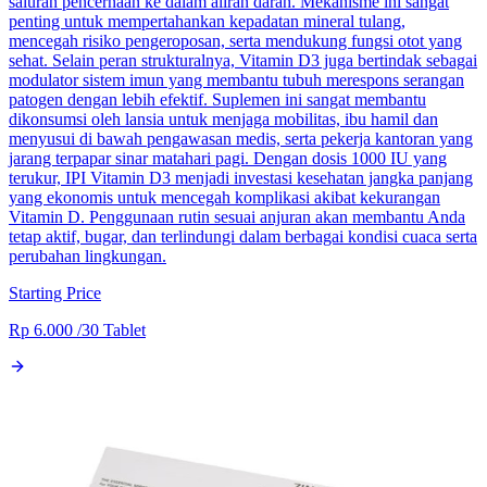
saluran pencernaan ke dalam aliran darah. Mekanisme ini sangat
penting untuk mempertahankan kepadatan mineral tulang,
mencegah risiko pengeroposan, serta mendukung fungsi otot yang
sehat. Selain peran strukturalnya, Vitamin D3 juga bertindak sebagai
modulator sistem imun yang membantu tubuh merespons serangan
patogen dengan lebih efektif. Suplemen ini sangat membantu
dikonsumsi oleh lansia untuk menjaga mobilitas, ibu hamil dan
menyusui di bawah pengawasan medis, serta pekerja kantoran yang
jarang terpapar sinar matahari pagi. Dengan dosis 1000 IU yang
terukur, IPI Vitamin D3 menjadi investasi kesehatan jangka panjang
yang ekonomis untuk mencegah komplikasi akibat kekurangan
Vitamin D. Penggunaan rutin sesuai anjuran akan membantu Anda
tetap aktif, bugar, dan terlindungi dalam berbagai kondisi cuaca serta
perubahan lingkungan.
Starting Price
Rp 6.000
/
30 Tablet