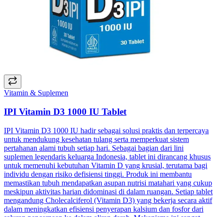
Vitamin & Suplemen
IPI Vitamin D3 1000 IU Tablet
IPI Vitamin D3 1000 IU hadir sebagai solusi praktis dan terpercaya
untuk mendukung kesehatan tulang serta memperkuat sistem
pertahanan alami tubuh setiap hari. Sebagai bagian dari lini
suplemen legendaris keluarga Indonesia, tablet ini dirancang khusus
untuk memenuhi kebutuhan Vitamin D yang krusial, terutama bagi
individu dengan risiko defisiensi tinggi. Produk ini membantu
memastikan tubuh mendapatkan asupan nutrisi matahari yang cukup
meskipun aktivitas harian didominasi di dalam ruangan. Setiap tablet
mengandung Cholecalciferol (Vitamin D3) yang bekerja secara aktif
dalam meningkatkan efisiensi penyerapan kalsium dan fosfor dari